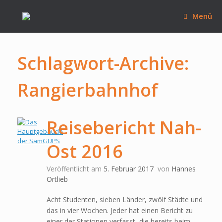
Zum
Inhalt
Menü
springen
Schlagwort-Archive:
Rangierbahnhof
Reisebericht Nah-
Ost 2016
Veröffentlicht am
5. Februar 2017
von
Hannes
Ortlieb
Acht Studenten, sieben Länder, zwölf Städte und
das in vier Wochen. Jeder hat einen Bericht zu
einer der Stationen verfasst, die bereits beim