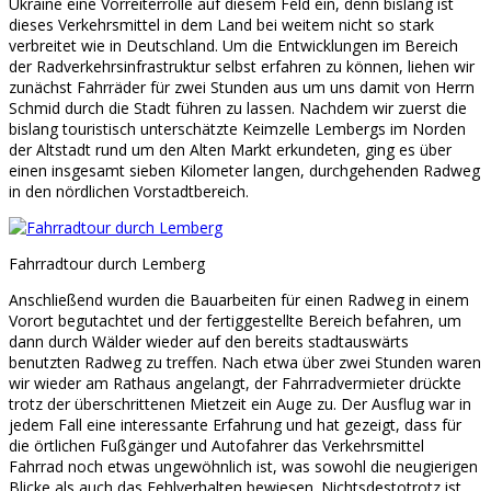
Ukraine eine Vorreiterrolle auf diesem Feld ein, denn bislang ist
dieses Verkehrsmittel in dem Land bei weitem nicht so stark
verbreitet wie in Deutschland. Um die Entwicklungen im Bereich
der Radverkehrsinfrastruktur selbst erfahren zu können, liehen wir
zunächst Fahrräder für zwei Stunden aus um uns damit von Herrn
Schmid durch die Stadt führen zu lassen. Nachdem wir zuerst die
bislang touristisch unterschätzte Keimzelle Lembergs im Norden
der Altstadt rund um den Alten Markt erkundeten, ging es über
einen insgesamt sieben Kilometer langen, durchgehenden Radweg
in den nördlichen Vorstadtbereich.
Fahrradtour durch Lemberg
Anschließend wurden die Bauarbeiten für einen Radweg in einem
Vorort begutachtet und der fertiggestellte Bereich befahren, um
dann durch Wälder wieder auf den bereits stadtauswärts
benutzten Radweg zu treffen. Nach etwa über zwei Stunden waren
wir wieder am Rathaus angelangt, der Fahrradvermieter drückte
trotz der überschrittenen Mietzeit ein Auge zu. Der Ausflug war in
jedem Fall eine interessante Erfahrung und hat gezeigt, dass für
die örtlichen Fußgänger und Autofahrer das Verkehrsmittel
Fahrrad noch etwas ungewöhnlich ist, was sowohl die neugierigen
Blicke als auch das Fehlverhalten bewiesen. Nichtsdestotrotz ist