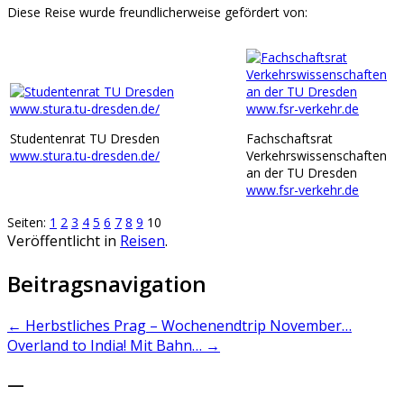
Diese Reise wurde freundlicherweise gefördert von:
Studentenrat TU Dresden
Fachschaftsrat
www.stura.tu-dresden.de/
Verkehrswissenschaften
an der TU Dresden
www.fsr-verkehr.de
Seiten:
1
2
3
4
5
6
7
8
9
10
Veröffentlicht in
Reisen
.
Beitragsnavigation
←
Herbstliches Prag – Wochenendtrip November…
Overland to India! Mit Bahn…
→
—