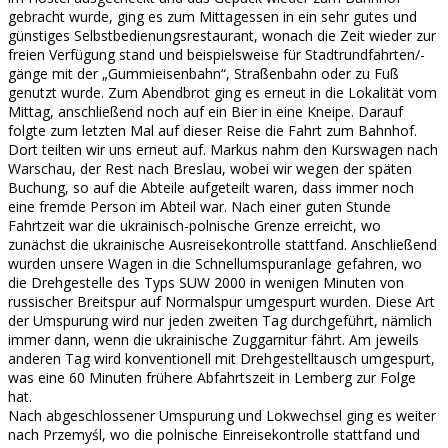
gebracht wurde, ging es zum Mittagessen in ein sehr gutes und
günstiges Selbstbedienungsrestaurant, wonach die Zeit wieder zur
freien Verfügung stand und beispielsweise für Stadtrundfahrten/-
gänge mit der „Gummieisenbahn“, Straßenbahn oder zu Fuß
genutzt wurde. Zum Abendbrot ging es erneut in die Lokalität vom
Mittag, anschließend noch auf ein Bier in eine Kneipe. Darauf
folgte zum letzten Mal auf dieser Reise die Fahrt zum Bahnhof.
Dort teilten wir uns erneut auf. Markus nahm den Kurswagen nach
Warschau, der Rest nach Breslau, wobei wir wegen der späten
Buchung, so auf die Abteile aufgeteilt waren, dass immer noch
eine fremde Person im Abteil war. Nach einer guten Stunde
Fahrtzeit war die ukrainisch-polnische Grenze erreicht, wo
zunächst die ukrainische Ausreisekontrolle stattfand. Anschließend
wurden unsere Wagen in die Schnellumspuranlage gefahren, wo
die Drehgestelle des Typs SUW 2000 in wenigen Minuten von
russischer Breitspur auf Normalspur umgespurt wurden. Diese Art
der Umspurung wird nur jeden zweiten Tag durchgeführt, nämlich
immer dann, wenn die ukrainische Zuggarnitur fährt. Am jeweils
anderen Tag wird konventionell mit Drehgestelltausch umgespurt,
was eine 60 Minuten frühere Abfahrtszeit in Lemberg zur Folge
hat.
Nach abgeschlossener Umspurung und Lokwechsel ging es weiter
nach Przemyśl, wo die polnische Einreisekontrolle stattfand und