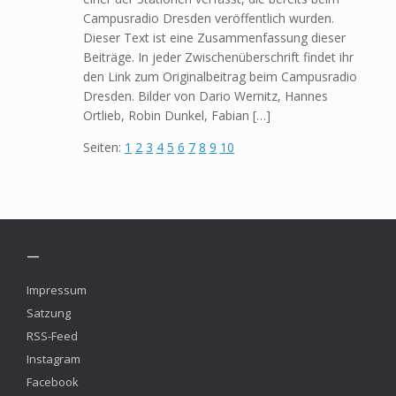
Campusradio Dresden veröffentlich wurden.
Dieser Text ist eine Zusammenfassung dieser
Beiträge. In jeder Zwischenüberschrift findet ihr
den Link zum Originalbeitrag beim Campusradio
Dresden. Bilder von Dario Wernitz, Hannes
Ortlieb, Robin Dunkel, Fabian […]
Seiten:
1
2
3
4
5
6
7
8
9
10
—
Impressum
Satzung
RSS-Feed
Instagram
Facebook