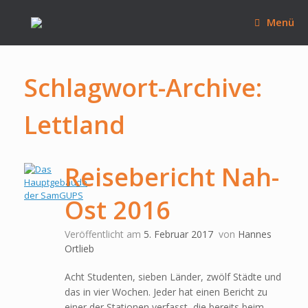
Zum
Inhalt
Menü
springen
Schlagwort-Archive:
Lettland
Reisebericht Nah-
Ost 2016
Veröffentlicht am
5. Februar 2017
von
Hannes
Ortlieb
Acht Studenten, sieben Länder, zwölf Städte und
das in vier Wochen. Jeder hat einen Bericht zu
einer der Stationen verfasst, die bereits beim