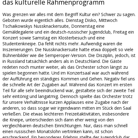
das kulturelle Rahmenprogramm
Was grenzen wir alles mit dem Begriff Kultur ein? Schwer zu sagen.
Geboten wurde eigentlich alles. Dienstag Disko, Mittwoch
Tschaikowskys Nussknackersuite, Donnerstag eine
Gemäldegalerie und ein deutsch-russischer Jugendclub, Freitag ein
Konzert sowie Samstag ein Klosterbesuch und eine
Studentenkneipe. Da fehlt nichts mehr. Aufwendig waren die
Inszenierungen. Die Nussknackersuite hatte etwa doppelt so viele
Bühnenbilder wie die Semperoper-Version. Die Disziplin, jedoch, ist
in Russland tatsächlich anders als in Deutschland. Die Gäste
redeten noch munter weiter, als das Orchester schon längst zu
spielen begonnen hatte. Und im Konzertsaal war auch während
der Aufführung ein ständiges Kommen und Gehen. Negativ fiel uns
die schnelle Art der Zugaben auf. Während das Konzert im ersten
Teil für alle sehr beeindruckend war, gestaltete sich der zweite Teil
sehr eintönig und langatmig. Dennoch spielte das Orchester trotz
für unsere Verhältnisse kurzen Applauses eine Zugabe nach der
anderen, so dass sogar wir irgendwann mitten im Stück den Saal
verließen. Die etwas leichteren Freizeitaktivitäten, insbesondere
die Kneipe, unterschieden sich dann eher wenig von den
vergleichbaren deutschen Einrichtungen. Nur, dass man schnell
einen russischen Monatslohn vertrinken kann, ist schon
erschreckend. Ein besonderes Erlebnis stellte der Jugendclub dar.