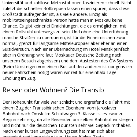
Universität und zahllose Metrostationen faszinieren schnell. Nicht
zuletzt die schnellen Rolltreppen lassen einen spüren, dass diese
Großstadt aufregender ist, als viele andere. Einzig als
mobilitätseingeschränkte Person hätte man in Moskau keine
Chance. Es gibt keinerlei Einrichtungen, die es ermöglichen, mit
einem Rollstuhl unterwegs zu sein. Und ohne eine Unterführung
manche Straßen zu überqueren, ist für die Einheimischen zwar
normal, grenzt für langsame Mitteleuropäer aber eher an einen
Suizidversuch. Nach einer Übernachtung im Hotel Minsk (einfach,
aber in Ordnung; wird laut Moskauer Deutsche Zeitung nach
unserem Besuch abgerissen) und dem Austesten des ÖV-Systems
(Beim Umsteigen von einem Bus auf den anderen ist übrigens ein
neuer Fahrschein nötig) waren wir reif für eineinhalb Tage
Erholung im Zug.
Reisen oder Wohnen? Die Transib
Der Höhepunkt für viele war schlicht und ergreifend die Fahrt mit
einem Zug der Transsibirischen Eisenbahn vom Jaroslaver
Bahnhof nach Omsk. Im Schlafwagen 3. Klasse ist es zwar zu
Beginn sehr eng, da alle Reisenden am selben Bahnhof einsteigen
und nicht nur die deutschen Touristen sehr viel Gepäck mithaben.
Nach einer kurzen Eingewöhnungszeit hat man sich aber
arrangiert und kann sich wie zu Hause fühlen. Trotz