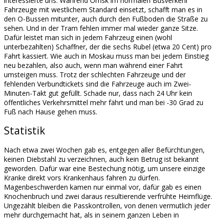
interessierte uns. Während Omsk im normalen Busverkehr
Fahrzeuge mit westlichem Standard einsetzt, schafft man es in
den O-Bussen mitunter, auch durch den Fußboden die Straße zu
sehen. Und in der Tram fehlen immer mal wieder ganze Sitze.
Dafür leistet man sich in jedem Fahrzeug einen (wohl
unterbezahlten) Schaffner, der die sechs Rubel (etwa 20 Cent) pro
Fahrt kassiert. Wie auch in Moskau muss man bei jedem Einstieg
neu bezahlen, also auch, wenn man während einer Fahrt
umsteigen muss. Trotz der schlechten Fahrzeuge und der
fehlenden Verbundtickets sind die Fahrzeuge auch im Zwei-
Minuten-Takt gut gefüllt. Schade nur, dass nach 24 Uhr kein
öffentliches Verkehrsmittel mehr fährt und man bei -30 Grad zu
Fuß nach Hause gehen muss.
Statistik
Nach etwa zwei Wochen gab es, entgegen aller Befürchtungen,
keinen Diebstahl zu verzeichnen, auch kein Betrug ist bekannt
geworden. Dafür war eine Bestechung nötig, um unsere einzige
Kranke direkt vors Krankenhaus fahren zu dürfen.
Magenbeschwerden kamen nur einmal vor, dafür gab es einen
Knochenbruch und zwei daraus resultierende verfrühte Heimflüge.
Ungezählt bleiben die Passkontrollen, von denen vermutlich jeder
mehr durchgemacht hat, als in seinem ganzen Leben in