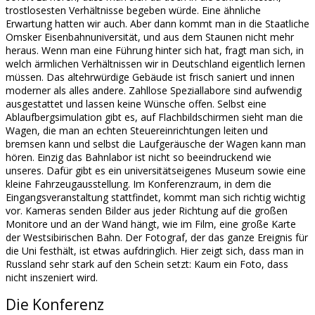
trostlosesten Verhältnisse begeben würde. Eine ähnliche
Erwartung hatten wir auch. Aber dann kommt man in die Staatliche
Omsker Eisenbahnuniversität, und aus dem Staunen nicht mehr
heraus. Wenn man eine Führung hinter sich hat, fragt man sich, in
welch ärmlichen Verhältnissen wir in Deutschland eigentlich lernen
müssen. Das altehrwürdige Gebäude ist frisch saniert und innen
moderner als alles andere. Zahllose Speziallabore sind aufwendig
ausgestattet und lassen keine Wünsche offen. Selbst eine
Ablaufbergsimulation gibt es, auf Flachbildschirmen sieht man die
Wagen, die man an echten Steuereinrichtungen leiten und
bremsen kann und selbst die Laufgeräusche der Wagen kann man
hören. Einzig das Bahnlabor ist nicht so beeindruckend wie
unseres. Dafür gibt es ein universitätseigenes Museum sowie eine
kleine Fahrzeugausstellung. Im Konferenzraum, in dem die
Eingangsveranstaltung stattfindet, kommt man sich richtig wichtig
vor. Kameras senden Bilder aus jeder Richtung auf die großen
Monitore und an der Wand hängt, wie im Film, eine große Karte
der Westsibirischen Bahn. Der Fotograf, der das ganze Ereignis für
die Uni festhält, ist etwas aufdringlich. Hier zeigt sich, dass man in
Russland sehr stark auf den Schein setzt: Kaum ein Foto, dass
nicht inszeniert wird.
Die Konferenz