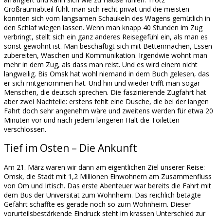
Großraumabteil fühlt man sich recht privat und die meisten
konnten sich vom langsamen Schaukeln des Wagens gemütlich in
den Schlaf wiegen lassen. Wenn man knapp 40 Stunden im Zug
verbringt, stellt sich ein ganz anderes Reisegefühl ein, als man es
sonst gewohnt ist. Man beschäftigt sich mit Bettenmachen, Essen
zubereiten, Waschen und Kommunikation. Irgendwie wohnt man
mehr in dem Zug, als dass man reist. Und es wird einem nicht
langweilig. Bis Omsk hat wohl niemand in dem Buch gelesen, das
er sich mitgenommen hat. Und hin und wieder trifft man sogar
Menschen, die deutsch sprechen. Die faszinierende Zugfahrt hat
aber zwei Nachteile: erstens fehlt eine Dusche, die bei der langen
Fahrt doch sehr angenehm wäre und zweitens werden für etwa 20
Minuten vor und nach jedem längeren Halt die Toiletten
verschlossen.
Tief im Osten – Die Ankunft
Am 21. März waren wir dann am eigentlichen Ziel unserer Reise:
Omsk, die Stadt mit 1,2 Millionen Einwohnern am Zusammenfluss
von Om und Irtisch. Das erste Abenteuer war bereits die Fahrt mit
dem Bus der Universität zum Wohnheim. Das reichlich betagte
Gefährt schaffte es gerade noch so zum Wohnheim. Dieser
vorurteilsbestärkende Eindruck steht im krassen Unterschied zur