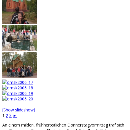
[Show slideshow]
1
2
3
►
An einem milden, frühherbstlichen Donnerstagvormittag traf sich