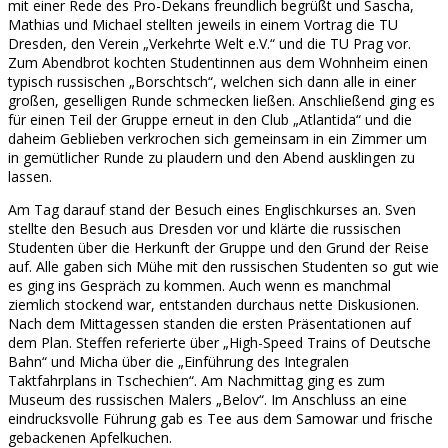
mit einer Rede des Pro-Dekans freundlich begrüßt und Sascha,
Mathias und Michael stellten jeweils in einem Vortrag die TU
Dresden, den Verein „Verkehrte Welt e.V.“ und die TU Prag vor.
Zum Abendbrot kochten Studentinnen aus dem Wohnheim einen
typisch russischen „Borschtsch“, welchen sich dann alle in einer
großen, geselligen Runde schmecken ließen. Anschließend ging es
für einen Teil der Gruppe erneut in den Club „Atlantida“ und die
daheim Geblieben verkrochen sich gemeinsam in ein Zimmer um
in gemütlicher Runde zu plaudern und den Abend ausklingen zu
lassen.
Am Tag darauf stand der Besuch eines Englischkurses an. Sven
stellte den Besuch aus Dresden vor und klärte die russischen
Studenten über die Herkunft der Gruppe und den Grund der Reise
auf. Alle gaben sich Mühe mit den russischen Studenten so gut wie
es ging ins Gespräch zu kommen. Auch wenn es manchmal
ziemlich stockend war, entstanden durchaus nette Diskusionen.
Nach dem Mittagessen standen die ersten Präsentationen auf
dem Plan. Steffen referierte über „High-Speed Trains of Deutsche
Bahn“ und Micha über die „Einführung des Integralen
Taktfahrplans in Tschechien“. Am Nachmittag ging es zum
Museum des russischen Malers „Belov“. Im Anschluss an eine
eindrucksvolle Führung gab es Tee aus dem Samowar und frische
gebackenen Apfelkuchen.