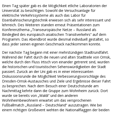
Einen Tag später gab es die Möglichkeit etliche Laboratorien der
Universität zu besichtigen. Sowohl die Versuchsanlage für
elektrische Verkehrssysteme als auch das Labor für
Eisenbahnsicherungstechnik erwiesen sich als sehr interessant und
lehrreich. Des Weiteren standen erneut Präsentationen zum
Konferenzthema „Transeuropäische Netze – Russland als
Bindeglied des europäisch-asiatischen Transitverkehrs“ auf dem
Programm. Das Abendbrot wurde diesmal individuell gestaltet, so
dass jeder seinen eigenen Geschmack nachkommen konnte.
Der nächste Tag begann mit einer mehrstündigen Stadtrundfahrt.
Während der Fahrt durch die neuen und alten Stadtteile von Omsk,
welche durch den Fluss Irtisch von einander getrennt sind, wurden
die historischen und touristischen Sehenswürdigkeiten der Stadt
passiert. Zurück an der Uni gab es in einer interessanten
Diskussionsrunde die Möglichkeit Verbesserungsvorschläge des
Dresden-Omsk-Austausches und Ziele und Ergebnisse dieser Fahrt
zu besprechen. Nach dem Besuch einer Deutschstunde am
Nachmittag kehrte dann die Gruppe zum Wohnheim zurück. Dort
wurde sie bereits von „Waldi“ und den anderen
Wohnheimbewohnern erwartet um das versprochenen
Fußballmatch „Russland – Deutschland“ auszutragen. Wie bei
einem richtigen Großevent wehten die Nationalflaggen der beiden