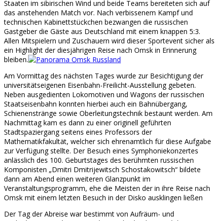
Staaten im sibirischen Wind und beide Teams bereiteten sich auf
das anstehenden Match vor. Nach verbissenem Kampf und
technischen Kabinettstückchen bezwangen die russischen
Gastgeber die Gäste aus Deutschland mit einem knappen 5:3.
Allen Mitspielern und Zuschauern wird dieser Sportevent sicher als
ein Highlight der diesjährigen Reise nach Omsk in Erinnerung
bleiben.
Am Vormittag des nächsten Tages wurde zur Besichtigung der
universitätseigenen Eisenbahn-Freilicht-Ausstellung gebeten.
Neben ausgedienten Lokomotiven und Wagons der russischen
Staatseisenbahn konnten hierbei auch ein Bahnübergang,
Schienenstränge sowie Oberleitungstechnik bestaunt werden. Am
Nachmittag kam es dann zu einer originell geführten
Stadtspaziergang seitens eines Professors der
Mathematikfakultät, welcher sich ehrenamtlich für diese Aufgabe
zur Verfügung stellte. Der Besuch eines Symphoniekonzertes
anlässlich des 100. Geburtstages des berühmten russischen
Komponisten „Dmitri Dmitrijewitsch Schostakowitsch“ bildete
dann am Abend einen weiteren Glanzpunkt im
Veranstaltungsprogramm, ehe die Meisten der in ihre Reise nach
Omsk mit einem letzten Besuch in der Disko ausklingen ließen
Der Tag der Abreise war bestimmt von Aufräum- und