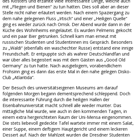
des Klosters und erzählte viele Interessante Dinge, welche auch
mit „Fliegen und Bienen“ zu tun hatten. Dies soll aber an dieser
Stelle nicht näher erläutert werden. Nach einem Spaziergang zu
dem nahe gelegenen Fluss „Irtisch“ und einer „Heiligen Quelle“
ging es wieder zurück nach Omsk. Der Abend wurde dann in der
Küche des Wohnheims eingeläutet. Es wurden Pelmenis gekocht
und ein paar Bier getrunken. Schnell kam man erneut mit
russischen Studenten und Studentinnen ins Gespräch. Besonders
zu „Waldi“ (ebenfalls ein waschechter Russe) entstand eine innige
Freundschaft. Er entpuppte sich als wahrer Deutschlandfan und
war über alles begeistert was mit dem Gästen aus „Good Old
Germany“ zu tun hatte. Nach ausgiebigem, vorabendlichem
Frohsinn ging es dann das erste Mal in den nahe gelegen Disko-
Club „Atlantida“.
Der Besuch des universitätseigenen Museums am darauf
folgenden Morgen begann dementsprechend schleppend. Doch
die interessante Führung durch die heiligen Hallen der
Eisenbahnuniversität macht schnell alle wieder munter. Das
mittägliche Mal wurde, wie auch in den kommenden Tagen, in
einem extra hergerichteten Raum der Uni-Mensa eingenommen.
Die stets liebevoll gedeckte Tafel wartete immer mit einem Salat,
einer Suppe, einem deftigem Hauptgericht und einem leckeren
Dessert auf. Nach der Mahlzeit wurden die Dresdner Studenten