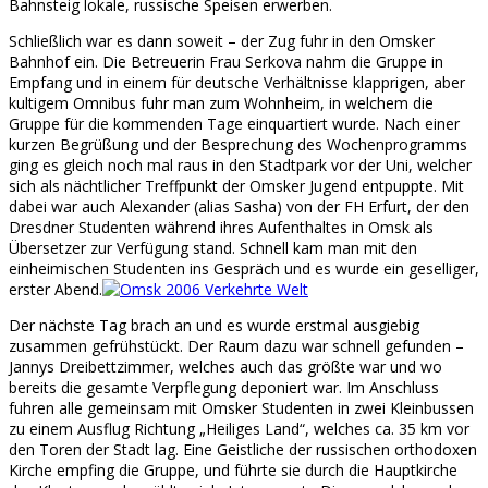
Bahnsteig lokale, russische Speisen erwerben.
Schließlich war es dann soweit – der Zug fuhr in den Omsker
Bahnhof ein. Die Betreuerin Frau Serkova nahm die Gruppe in
Empfang und in einem für deutsche Verhältnisse klapprigen, aber
kultigem Omnibus fuhr man zum Wohnheim, in welchem die
Gruppe für die kommenden Tage einquartiert wurde. Nach einer
kurzen Begrüßung und der Besprechung des Wochenprogramms
ging es gleich noch mal raus in den Stadtpark vor der Uni, welcher
sich als nächtlicher Treffpunkt der Omsker Jugend entpuppte. Mit
dabei war auch Alexander (alias Sasha) von der FH Erfurt, der den
Dresdner Studenten während ihres Aufenthaltes in Omsk als
Übersetzer zur Verfügung stand. Schnell kam man mit den
einheimischen Studenten ins Gespräch und es wurde ein geselliger,
erster Abend.
Der nächste Tag brach an und es wurde erstmal ausgiebig
zusammen gefrühstückt. Der Raum dazu war schnell gefunden –
Jannys Dreibettzimmer, welches auch das größte war und wo
bereits die gesamte Verpflegung deponiert war. Im Anschluss
fuhren alle gemeinsam mit Omsker Studenten in zwei Kleinbussen
zu einem Ausflug Richtung „Heiliges Land“, welches ca. 35 km vor
den Toren der Stadt lag. Eine Geistliche der russischen orthodoxen
Kirche empfing die Gruppe, und führte sie durch die Hauptkirche