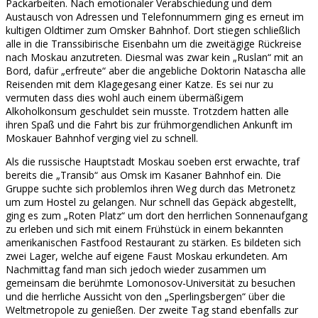
Packarbeiten. Nach emotionaler Verabschiedung und dem
Austausch von Adressen und Telefonnummern ging es erneut im
kultigen Oldtimer zum Omsker Bahnhof. Dort stiegen schließlich
alle in die Transsibirische Eisenbahn um die zweitägige Rückreise
nach Moskau anzutreten. Diesmal was zwar kein „Ruslan“ mit an
Bord, dafür „erfreute“ aber die angebliche Doktorin Natascha alle
Reisenden mit dem Klagegesang einer Katze. Es sei nur zu
vermuten dass dies wohl auch einem übermäßigem
Alkoholkonsum geschuldet sein musste. Trotzdem hatten alle
ihren Spaß und die Fahrt bis zur frühmorgendlichen Ankunft im
Moskauer Bahnhof verging viel zu schnell.
Als die russische Hauptstadt Moskau soeben erst erwachte, traf
bereits die „Transib“ aus Omsk im Kasaner Bahnhof ein. Die
Gruppe suchte sich problemlos ihren Weg durch das Metronetz
um zum Hostel zu gelangen. Nur schnell das Gepäck abgestellt,
ging es zum „Roten Platz“ um dort den herrlichen Sonnenaufgang
zu erleben und sich mit einem Frühstück in einem bekannten
amerikanischen Fastfood Restaurant zu stärken. Es bildeten sich
zwei Lager, welche auf eigene Faust Moskau erkundeten. Am
Nachmittag fand man sich jedoch wieder zusammen um
gemeinsam die berühmte Lomonosov-Universität zu besuchen
und die herrliche Aussicht von den „Sperlingsbergen“ über die
Weltmetropole zu genießen. Der zweite Tag stand ebenfalls zur