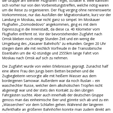
die Gruppe am Berliner Flughafen Tegel, Schalter 6. Viele kannten
sich vorher nur von den Vorbereitungstreffen, welche nötig waren
um die Reise zu organisieren. Der Flug verging ohne nennenswerte
Vorkommnisse, nur das Ausfüllen der Migrationskarte, kurz vor der
Landung in Moskau, war nicht ganz so simpel. Im Moskauer
Flughafen „Domodedovo“ angekommen, ging es mit dem
Expresszug in die Innenstadt, da diese ca. 40 Kilometer vom
Flughafen entfernt ist. Vor der bevorstehenden Zugfahrt nach
Omsk blieben noch einige Stunden Zeit und ein wenig die
Umgebung des „Kasaner Bahnhofs“ zu erkunden. Gegen 20 Uhr
stiegen dann alle mit reichlich Vorfreude in die Transsibirische
Eisenbahn um die 42-stündige und 2555km lange Fahrt von
Moskau nach Omsk auf sich zu nehmen.
Die Zugfahrt wurde von vielen Erlebnissen geprägt. Zunächst half
eine ältere Frau den Jungs beim Betten beziehen und die
Zugbegleiterin versorgte alle mit heißem Wasser aus dem
bordeigenen Samowar. Außerdem war da noch Ruslan – ein
waschechter Russe, welcher dem alkoholischen Tropfen nicht
abgeneigt war und der stets den Kontakt zu den übrigen
Fahrgästen suchte. Aber auch innerhalb der deutschen Gruppe
genoss man das einheimische Bier und gönnte sich ab und zu ein
„Wässerchen“ vor dem Schlafen gehen. Während der längeren
Aufenthalte an größeren Bahnhöfen konnte man zudem direkt am