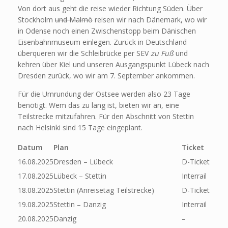
Von dort aus geht die reise wieder Richtung Süden. Über
Stockholm
und Malmö
reisen wir nach Dänemark, wo wir
in Odense noch einen Zwischenstopp beim Dänischen
Eisenbahnmuseum einlegen. Zurück in Deutschland
überqueren wir die Schleibrücke per SEV
zu Fuß
und
kehren über Kiel und unseren Ausgangspunkt Lübeck nach
Dresden zurück, wo wir am 7. September ankommen.
Für die Umrundung der Ostsee werden also 23 Tage
benötigt. Wem das zu lang ist, bieten wir an, eine
Teilstrecke mitzufahren. Für den Abschnitt von Stettin
nach Helsinki sind 15 Tage eingeplant.
Datum
Plan
Ticket
16.08.2025
Dresden – Lübeck
D-Ticket
17.08.2025
Lübeck – Stettin
Interrail
18.08.2025
Stettin (Anreisetag Teilstrecke)
D-Ticket
19.08.2025
Stettin – Danzig
Interrail
20.08.2025
Danzig
–