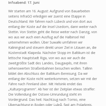
Infoabend: 17. Juni
Wir starten am 16. August: Aufgrund von Bauarbeiten
seitens InfraGO erledigen wir zuerst eine Etappe in
Deutschland. Wir fahren nach Lübeck und von dort aus
entlang der Küste auf die Insel Usedom, dann weiter nach
Stettin. Von Stettin geht die Reise weiter nach Danzig, von
wo aus wir auch eien Ausflug auf die Halbinsel Hel
unternehmen wollen. Über Suwałki umfahren wir
Kaliningrad und steuern direkt unser Ziel in Litauen an, die
Küstenstadt Klaipeda. Nächster Stopp im Baltikum ist die
lettische Hauptstadt Riga, von wo aus wir auch die
zweitgrößte Sadt des Landes, Daugavpils, mit ihren
sehenswerten Straßenbahnen besuchen wollen. Tallinn
bildet den Abschluss der Baltikum-Bereisung. Da wir
entlang der Küste nicht weiterkommen, setzen wir mit der
Fähre nach Finnland über. Mit Helsinki endet das
„Kulturprogramm“. Ab hier ist der Zeitplan etwas straffer:
Die Vollendung der Ostsee-Umrundung steht im
Vordergrund. Das heit: Nachtzug nach Tornio, eine
Übernachtung in Boden oder Luleå, fast am Polarkreis.