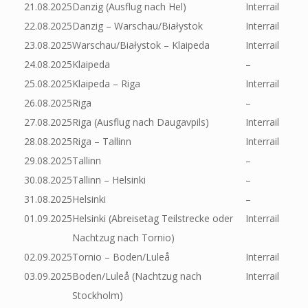
21.08.2025
Danzig (Ausflug nach Hel)
Interrail
22.08.2025
Danzig – Warschau/Białystok
Interrail
23.08.2025
Warschau/Białystok – Klaipeda
Interrail
24.08.2025
Klaipeda
–
25.08.2025
Klaipeda – Riga
Interrail
26.08.2025
Riga
–
27.08.2025
Riga (Ausflug nach Daugavpils)
Interrail
28.08.2025
Riga – Tallinn
Interrail
29.08.2025
Tallinn
–
30.08.2025
Tallinn – Helsinki
–
31.08.2025
Helsinki
–
01.09.2025
Helsinki (Abreisetag Teilstrecke oder
Interrail
Nachtzug nach Tornio)
02.09.2025
Tornio – Boden/Luleå
Interrail
03.09.2025
Boden/Luleå (Nachtzug nach
Interrail
Stockholm)