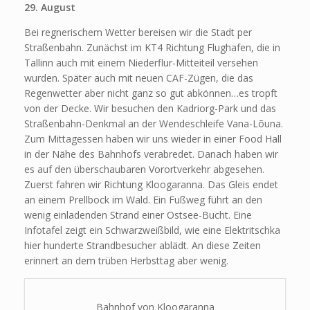
29. August
Bei regnerischem Wetter bereisen wir die Stadt per
Straßenbahn. Zunächst im KT4 Richtung Flughafen, die in
Tallinn auch mit einem Niederflur-Mitteiteil versehen
wurden. Später auch mit neuen CAF-Zügen, die das
Regenwetter aber nicht ganz so gut abkönnen…es tropft
von der Decke. Wir besuchen den Kadriorg-Park und das
Straßenbahn-Denkmal an der Wendeschleife Vana-Lõuna.
Zum Mittagessen haben wir uns wieder in einer Food Hall
in der Nähe des Bahnhofs verabredet. Danach haben wir
es auf den überschaubaren Vorortverkehr abgesehen.
Zuerst fahren wir Richtung Kloogaranna. Das Gleis endet
an einem Prellbock im Wald. Ein Fußweg führt an den
wenig einladenden Strand einer Ostsee-Bucht. Eine
Infotafel zeigt ein Schwarzweißbild, wie eine Elektritschka
hier hunderte Strandbesucher ablädt. An diese Zeiten
erinnert an dem trüben Herbsttag aber wenig.
Bahnhof von Kloogaranna