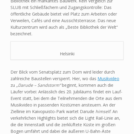
Bibliothek ein markantes Bauwerk. Kein Vergleich zur
SLUB mit Schließfächern und Zugangskontrolle: Das
öffentliche Gebäude bietet viel Platz zum Arbeiten oder
Verweilen, Cafés und eine Aussichtsterrasse. Das neue
Kulturzentrum wird auch als „Beste Bibliothek der Welt“
bezeichnet.
Helsinki
Der Blick vom Senatsplatz zum Dom wird leider durch
zahlreiche Baustellen versperrt. Hier, wo das
Musikvideo
zu
„Darude – Sandstorm“
beginnt, kommen auch die
Läufer vorbei: Anlässlich des 20. Jubiläums findet ein Lauf-
Event statt, bei dem die Teilnehmenden die Orte aus dem
Musikvideo in passenden Kostümen ansteuern. An der
Ziellinie im Kaivopuisto-Park wartet Darude
himself
. An
verkehrlichen Highlights bietet sich die Light Rail-Linie an,
die die Innenstadt und die zerklüftete Küste im großen
Bogen umfährt und dabei die äußeren U-Bahn-Äste