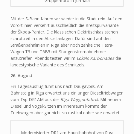
Gruppenfoto in Jūrmala
Mit der S-Bahn fahren wir wieder in die Stadt rein. Auf den
Vorortlinien verkehrt ausschließlich die Breitspurvariante
der Škoda-Panter. Die klassischen Elektritschkas stehen
schrottreif in den Abstellanlagen. Dafür sind auf den
Straßenbahnlinien in Riga aber noch zahlreiche Tatra-
Wagen T3 und T6B5 mit Stangenstromabnehmer
anzutreffen. Abends testen wir im
Lokāls Karbonādes
die
landestypische Variante des Schnitzels.
26. August
Ein Tagesausflug führt uns nach Daugavpils. Am
Bahnsteig in Riga erwartet uns ein uriger Dieseltriebwagen
vom Typ DR1AM aus der
Riga Waggonfabrik
. Mit neuem
Diesel und Vogel-Sitzen im Innenraum kommt der
Triebwagen aber gar nicht so rustikal daher wie erwartet.
Modernisierter DR1 am Hauptbahnhof von Riga