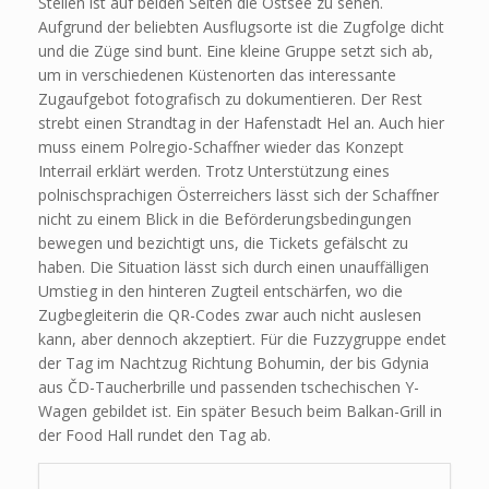
Stellen ist auf beiden Seiten die Ostsee zu sehen.
Aufgrund der beliebten Ausflugsorte ist die Zugfolge dicht
und die Züge sind bunt. Eine kleine Gruppe setzt sich ab,
um in verschiedenen Küstenorten das interessante
Zugaufgebot fotografisch zu dokumentieren. Der Rest
strebt einen Strandtag in der Hafenstadt Hel an. Auch hier
muss einem Polregio-Schaffner wieder das Konzept
Interrail erklärt werden. Trotz Unterstützung eines
polnischsprachigen Österreichers lässt sich der Schaffner
nicht zu einem Blick in die Beförderungsbedingungen
bewegen und bezichtigt uns, die Tickets gefälscht zu
haben. Die Situation lässt sich durch einen unauffälligen
Umstieg in den hinteren Zugteil entschärfen, wo die
Zugbegleiterin die QR-Codes zwar auch nicht auslesen
kann, aber dennoch akzeptiert. Für die Fuzzygruppe endet
der Tag im Nachtzug Richtung Bohumin, der bis Gdynia
aus ČD-Taucherbrille und passenden tschechischen Y-
Wagen gebildet ist. Ein später Besuch beim Balkan-Grill in
der Food Hall rundet den Tag ab.