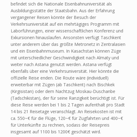
befindet sich die Nationale Eisenbahnuniversität als
Ausbildungsstätte der Staatsbahn. Aus der Erfahrung
vergangener Reisen könnte der Besuch der
Verkehrsuniversität auf ein mehrtägiges Programm mit
Laborführungen, einer wissenschaftlichen Konferenz und
Exkursionen hinauslaufen. Ansonsten verfügt Taschkent
unter anderem über das größte Metronetz in Zentralasien
und ein Eisenbahnmuseum. In Kasachstan können Züge
mit unterschiedlicher Geschwindigkeit nach Almaty und
weiter nach Astana genutzt werden. Astana verfügt
ebenfalls über eine Verkehrsuniversität. Hier könnte die
offizielle Reise enden. Die Route wäre (individuell)
erweiterbar mit Zügen (ab Taschkent) nach Bischkek
(Kirgisistan) oder dem Nachtzug Moskau-Duschanbe
(Tadschikistan), der für seine Ranzigkeit berüchtigt ist. Für
diese Reise werden bei 1 bis 2 Tagen aufenthalt pro Stadt
14 bis 21 Reisetage veranschlagt. An Reisekosten ist mit
ca. 550~€ für die Flüge, 120~€ für Zugfahrten und 400~€
für Unterkünfte zu rechnen, sodass der Reisepreis
insgesamt auf 1100 bis 1200€ geschätzt wird.