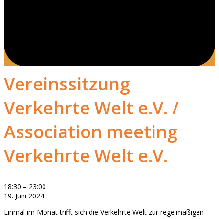
Vereinssitzung
Verkehrte Welt e.V. /
Association meeting
Verkehrte Welt e.V.
Vereinssitzung
18:30
–
23:00
Verkehrte
19. Juni 2024
Welt
Einmal im Monat trifft sich die Verkehrte Welt zur regelmäßigen
e.V.