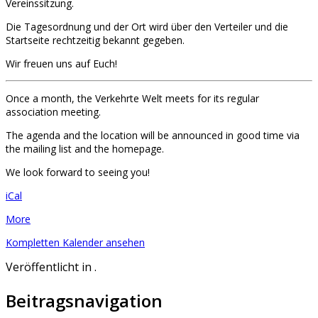
Vereinssitzung.
/
Association
Die Tagesordnung und der Ort wird über den Verteiler und die
meeting
Startseite rechtzeitig bekannt gegeben.
Verkehrte
Welt
Wir freuen uns auf Euch!
e.V.
Once a month, the Verkehrte Welt meets for its regular
association meeting.
The agenda and the location will be announced in good time via
the mailing list and the homepage.
We look forward to seeing you!
iCal
about
More
{title}
Kompletten Kalender ansehen
Veröffentlicht in .
Beitragsnavigation