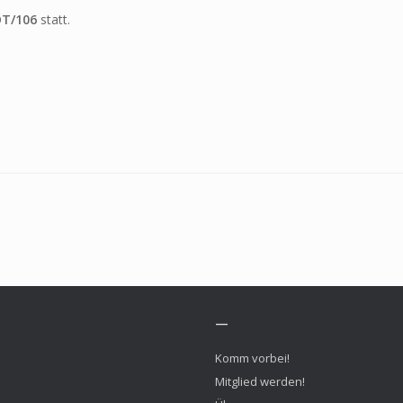
OT/106
statt.
—
Komm vorbei!
Mitglied werden!