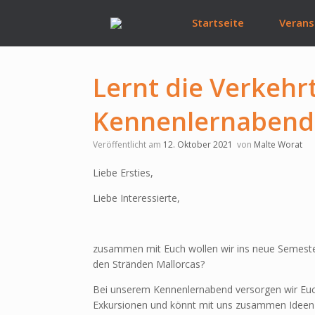
Zum
Inhalt
Startseite
Verans
springen
Lernt die Verkehr
Kennenlernabend 
Veröffentlicht am
12. Oktober 2021
von
Malte Worat
Liebe Ersties,
Liebe Interessierte,
zusammen mit Euch wollen wir ins neue Semester 
den Stränden Mallorcas?
Bei unserem Kennenlernabend versorgen wir Euch 
Exkursionen und könnt mit uns zusammen Ideen f