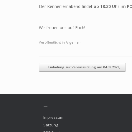
Der Kennenlernabend findet
ab 18:30 Uhr im P
Wir freuen uns auf Euch!
Veröffentlicht in
Allgemein
.
Beitragsnavigation
←
Einladung zur Vereinssitzung am 04.08.2021,…
—
Impressum
Satzung