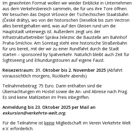
Im gewohnten Format wollen wir wieder Einblicke in Unternehmen
aus dem Verkehrsbereich sammeln, die für uns ihre Tore öffnen.
Wir besuchen das Depot Vršovice der Tschechischen Staatsbahn
(České dráhy), wo von der historischen Diesellok bis zum Vectron
alles bereitgehalten wird, was auf den Gleisen rund um die
Hauptstadt unterwegs ist. Außerdem zeigt uns der
Infrastrukturbetreiber
Správa železnic
die Baustelle am Bahnhof
Praha-Smíchov. Am Sonntag steht eine historische Straßenbahn
für uns bereit, mit der wir zu einer Rundfahrt durch die Stadt
starten – sponsored by Spätverkehr. Natürlich bleibt auch Zeit für
Sightseeing und Erkundungstouren auf eigene Faust.
Reisezeitraum: 31. Oktober bis 2. November 2025
(Abfahrt
voraussichtlich morgens, Rückkehr abends)
Teilnahmebeitrag: 75 Euro. Darin enthalten sind die
Übernachtungen im Hostel sowie die An- und Abreise nach Prag.
Es sind keine Mahlzeiten im Preis inbegriffen.
Anmeldung bis 23. Oktober 2025 per Mail an
exkursion@verkehrte-welt.org
.
Für die Teilnahme ist
keine
Migliedschaft im Verein Verkehrte Welt
e.V. erforderlich.