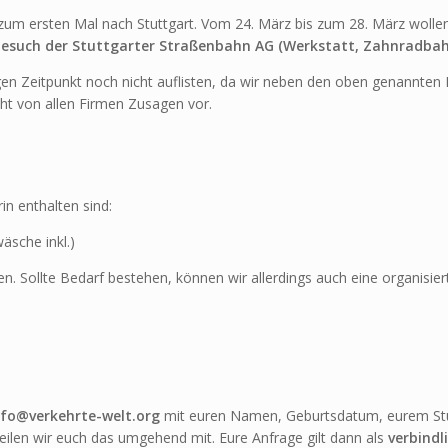
 zum ersten Mal nach Stuttgart. Vom 24. März bis zum 28. März wollen
esuch der Stuttgarter Straßenbahn AG (Werkstatt, Zahnradbah
igen Zeitpunkt noch nicht auflisten, da wir neben den oben genannte
cht von allen Firmen Zusagen vor.
rin enthalten sind:
sche inkl.)
n. Sollte Bedarf bestehen, können wir allerdings auch eine organisie
nfo@verkehrte-welt.org
mit euren Namen, Geburtsdatum, eurem St
ilen wir euch das umgehend mit. Eure Anfrage gilt dann als
verbindl