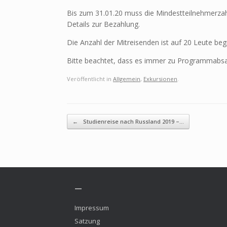
Bis zum 31.01.20 muss die Mindestteilnehmerzahl 
Details zur Bezahlung.
Die Anzahl der Mitreisenden ist auf 20 Leute beg
Bitte beachtet, dass es immer zu Programmabsa
Veröffentlicht in
Allgemein
,
Exkursionen
.
Beitragsnavigation
←
Studienreise nach Russland 2019 –…
—
Impressum
Satzung