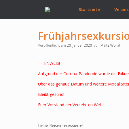
Zum
Inhalt
Startseite
Verans
springen
Frühjahrsexkursio
Veröffentlicht am
20. Januar 2020
von
Malte Worat
—HINWEIS!—
Aufgrund der Corona-Pandemie wurde die Exkursio
Über das genaue Datum und weitere Modalitäten 
Bleibt gesund!
Euer Vorstand der Verkehrten Welt
Liebe Reiseinteressierte!