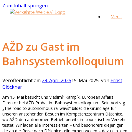
Zum Inhalt springen
Menü
AŽD zu Gast im
Bahnsystemkolloquium
Veröffentlicht am
29. April 2025
15. Mai 2025
von
Ernst
Glöckner
Am 15. Mai besucht uns Vladimír Kampík, European Affairs
Director bei AŽD Praha, im Bahnsystemkolloquium. Sein Vortrag
„The road to autonomous railways“ bildet die Grundlage für
unseren anstehenden Besuch im Kompetenzzentrum Dětenice,
wo AŽD den autonomen Betrieb bereits im touristischen Verkehr
testet. Wir laden alle Interessierten – und besondrers diejenigen,
die an der Reise nach Dětenice teilnehmen wollen – dazu ein, den