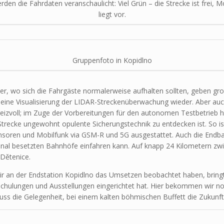
den die Fahrdaten veranschaulicht: Viel Grün – die Strecke ist frei, 
liegt vor.
Gruppenfoto in Kopidlno
er, wo sich die Fahrgäste normalerweise aufhalten sollten, geben gro
eine Visualisierung der LIDAR-Streckenüberwachung wieder. Aber auch
h reizvoll; im Zuge der Vorbereitungen für den autonomen Testbetrieb 
Strecke ungewohnt opulente Sicherungstechnik zu entdecken ist. So is
soren und Mobilfunk via GSM-R und 5G ausgestattet. Auch die Endb
sonal besetzten Bahnhöfe einfahren kann. Auf knapp 24 Kilometern z
 Dětenice.
wir an der Endstation Kopidlno das Umsetzen beobachtet haben, bri
Schulungen und Ausstellungen eingerichtet hat. Hier bekommen wir noc
 die Gelegenheit, bei einem kalten böhmischen Buffett die Zukunft 