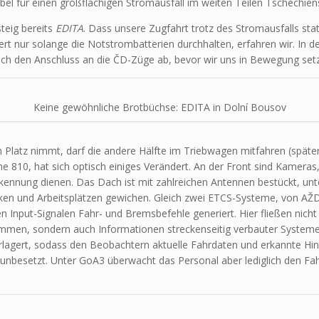
abel für einen großflächigen Stromausfall im weiten Teilen Tschechien
eig bereits
EDITA
. Dass unsere Zugfahrt trotz des Stromausfalls stat
iert nur solange die Notstrombatterien durchhalten, erfahren wir. In 
och den Anschluss an die ČD-Züge ab, bevor wir uns in Bewegung set
Keine gewöhnliche Brotbüchse: EDITA in Dolní Bousov
Platz nimmt, darf die andere Hälfte im Triebwagen mitfahren (späte
 810, hat sich optisch einiges Verändert. An der Front sind Kameras,
kennung dienen. Das Dach ist mit zahlreichen Antennen bestückt, u
en und Arbeitsplätzen gewichen. Gleich zwei ETCS-Systeme, von AŽD 
en Input-Signalen Fahr- und Bremsbefehle generiert. Hier fließen nic
mmen, sondern auch Informationen streckenseitig verbauter Systeme u
lagert, sodass den Beobachtern aktuelle Fahrdaten und erkannte Hind
ht unbesetzt. Unter GoA3 überwacht das Personal aber lediglich den F