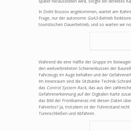
später herausstellen wird, sorgte ein defektes K
In Dolní Bousov angekommen, wartet am Bahnst
Frage, nur der autonome
GoA3
-Betrieb funktion
touristischen Dauerbetrieb, und so warten wir n
Während die eine Hälfte der Gruppe im Beiwagen 
den weitverbreiteten Schienenbussen der Baureihe
Fahrzeugs im Auge behalten und der Gefahrener
Im Innenraum sind die Sitzbänke Technik-Schränk
das
Control System Rack
, das aus den zahlreich
Gefahrenerkennung auf der Digitalen Karte zusa
das Bild der Frontkameras mit diesen Daten über
Fahrerlos? Ja, trotzdem ist der Führerstand nic
Türenschließen und Abfahren.