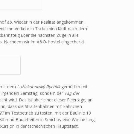
nhof ab. Wieder in der Realität angekommen,
ntliche Verkehr in Tschechien läuft nach dem
bahnsteig über die nächsten Züge in alle
us. Nachdem wir im A&O-Hostel eingecheckt
r mit dem
Lužickohorský Rychlík
gemütlich mit
ht irgendein Samstag, sondern der
Tag der
ht wird. Das ist aber einer dieser Feiertage, an
arin, dass die Straßenbahnen mit Fähnchen
2T
im Testbetrieb zu testen, mit der Baulinie 13
 während Bauarbeiten in Smíchov eine Woche lang
ursion in der tschechischen Hauptstadt.