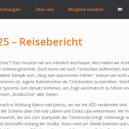
taltungen
Über uns
Mitglied werden!
5 – Reisebericht
büchse“? Das mussten wir uns natürlich anschauen. Also haben wir 
nd Sicherungstechnik. Doch bevor wir nach Tschechien aufbrechen, 
Vladimír Kampík vom „Weg zum autonomen Fahren“: Warum wir nicht
mmen ist, eigene Bahnstrecken als Teststrecken zu betreiben. Wel
he Systeme zum Einsatz kommen, um Züge automatisch zu fahren und
rsten „Brotbüchse“ aller Zeiten.
 nach in Richtung Bakov nad Jizerou, wo wir mit AŽD verabredet sind.
der Schiene über Ústí nad Labem und Česká Lípa weiterreisen. Wir me
rwartet, der uns zum Startpunkt der Teststrecke bringt. Unterwegs wir
nd Geschäfte entlang der Straße, Staus rund um Mladá Boleslav und 