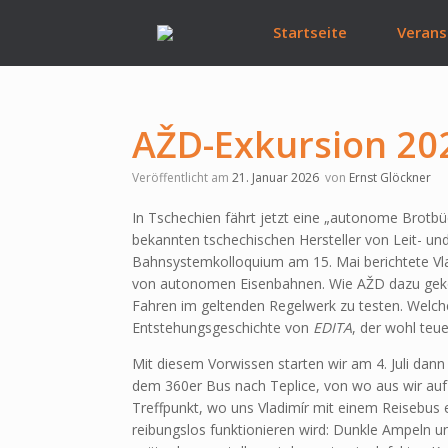
Zum
Inhalt
Startseite
Verans
springen
AŽD-Exkursion 202
Veröffentlicht am
21. Januar 2026
von
Ernst Glöckner
In Tschechien fährt jetzt eine „autonome Brot
bekannten tschechischen Hersteller von Leit- u
Bahnsystemkolloquium am 15. Mai berichtete 
von autonomen Eisenbahnen. Wie AŽD dazu geko
Fahren im geltenden Regelwerk zu testen. Welc
Entstehungsgeschichte von
EDITA
, der wohl teue
Mit diesem Vorwissen starten wir am 4. Juli dann
dem 360er Bus nach Teplice, von wo aus wir auf 
Treffpunkt, wo uns Vladimír mit einem Reisebus e
reibungslos funktionieren wird: Dunkle Ampeln u