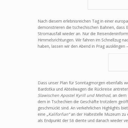
Nach diesem erlebnisreichen Tag in einer europa
demonstrieren die tschechischen Bahnen, dass Ei
Stromausfall wieder an. Nur die Reisendeninform
Himmelsrichtungen. Wir fahren im Schnellzug n
haben, lassen wir den Abend in Prag ausklingen 
Dass unser Plan für Sonntagmorgen ebenfalls weg
Bardotka und Abteilwagen die Rückreise antreten
Slawischen Apostel Kyrill und Method
, an dem 
dem in Tschechien die Geschäfte trotzdem geöffn
geschmückt sind. An verkehrlichen Highlights bi
eine „
Kaliforňan“
an der Haltestelle Muzeum zu 
als Endpunkt der S6 diente und danach wieder v