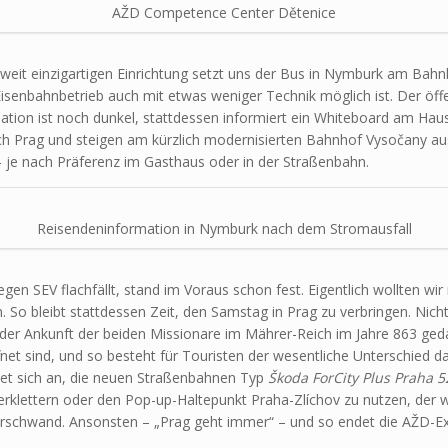
AŽD Competence Center Dětenice
weit einzigartigen Einrichtung setzt uns der Bus in Nymburk am Bah
senbahnbetrieb auch mit etwas weniger Technik möglich ist. Der öffe
ation ist noch dunkel, stattdessen informiert ein Whiteboard am Haus
ach Prag und steigen am kürzlich modernisierten Bahnhof Vysočany a
– je nach Präferenz im Gasthaus oder in der Straßenbahn.
Reisendeninformation in Nymburk nach dem Stromausfall
en SEV flachfällt, stand im Voraus schon fest. Eigentlich wollten wi
. So bleibt stattdessen Zeit, den Samstag in Prag zu verbringen. Nic
der Ankunft der beiden Missionare im Mährer-Reich im Jahre 863 gedac
et sind, und so besteht für Touristen der wesentliche Unterschied d
etet sich an, die neuen Straßenbahnen Typ
Škoda ForCity Plus Praha 5
erklettern oder den Pop-up-Haltepunkt Praha-Zlíchov zu nutzen, der
erschwand. Ansonsten – „Prag geht immer“ – und so endet die AŽD-Exk