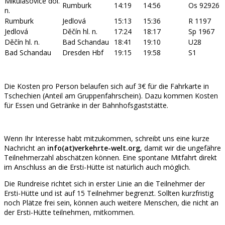
Mikulášovice dol.
Rumburk
14:19
14:56
Os 92926
n.
Rumburk
Jedlová
15:13
15:36
R 1197
Jedlová
Děčín hl. n.
17:24
18:17
Sp 1967
Děčín hl. n.
Bad Schandau
18:41
19:10
U28
Bad Schandau
Dresden Hbf
19:15
19:58
S1
Die Kosten pro Person belaufen sich auf 3€ für die Fahrkarte in
Tschechien (Anteil am Gruppenfahrschein). Dazu kommen Kosten
für Essen und Getränke in der Bahnhofsgaststätte.
Wenn Ihr Interesse habt mitzukommen, schreibt uns eine kurze
Nachricht an
info(at)verkehrte-welt.org
, damit wir die ungefähre
Teilnehmerzahl abschätzen können. Eine spontane Mitfahrt direkt
im Anschluss an die Ersti-Hütte ist natürlich auch möglich.
Die Rundreise richtet sich in erster Linie an die Teilnehmer der
Ersti-Hütte und ist auf 15 Teilnehmer begrenzt. Sollten kurzfristig
noch Plätze frei sein, können auch weitere Menschen, die nicht an
der Ersti-Hütte teilnehmen, mitkommen.