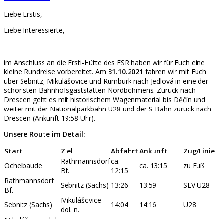
Liebe Erstis,
Liebe Interessierte,
im Anschluss an die Ersti-Hütte des FSR haben wir für Euch eine
kleine Rundreise vorbereitet. Am
31.10.2021
fahren wir mit Euch
über Sebnitz, Mikulášovice und Rumburk nach Jedlová in eine der
schönsten Bahnhofsgaststätten Nordböhmens. Zurück nach
Dresden geht es mit historischem Wagenmaterial bis Děčín und
weiter mit der Nationalparkbahn U28 und der S-Bahn zurück nach
Dresden (Ankunft 19:58 Uhr).
Unsere Route im Detail:
Start
Ziel
Abfahrt
Ankunft
Zug/Linie
Rathmannsdorf
ca.
Ochelbaude
ca. 13:15
zu Fuß
Bf.
12:15
Rathmannsdorf
Sebnitz (Sachs)
13:26
13:59
SEV U28
Bf.
Mikulášovice
Sebnitz (Sachs)
14:04
14:16
U28
dol. n.